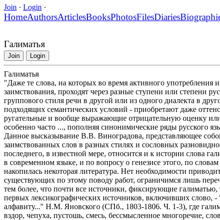
Join
·
Login
·
Home
Authors
Articles
Books
Photos
Files
Diaries
Biographi
Галиматья
Join
Login
Галиматья
"Даже те слова, на которых во время активного употребления и
заимствования, проходят через разные ступени или степени р
группового стиля речи в другой или из одного диалекта в дру
подходящих семантических условий - приобретают даже оттено
ругательные и вообще выражающие отрицательную оценку или
особенно часто ..., пополняя синонимические ряды русского язы
Данное высказывание В.В. Виноградова, представляющее собо
заимствованных слов в разных стилях и сословных разновиднос
последнего, в известной мере, относится и к истории слова га
в современном языке, и по вопросу о генезисе этого, по слова
накопилась некоторая литература. Нет необходимости приводи
существующих по этому поводу работ, ограничимся лишь пере
тем более, что почти все источники, фиксирующие галиматью, т
первых лексикографических источников, включивших слово, -
алфавиту..." Н.М. Яновского (СПб., 1803-1806. Ч. 1-3), где га
вздор, чепуха, пустошь, смесь, бессмысленное многоречие, слов