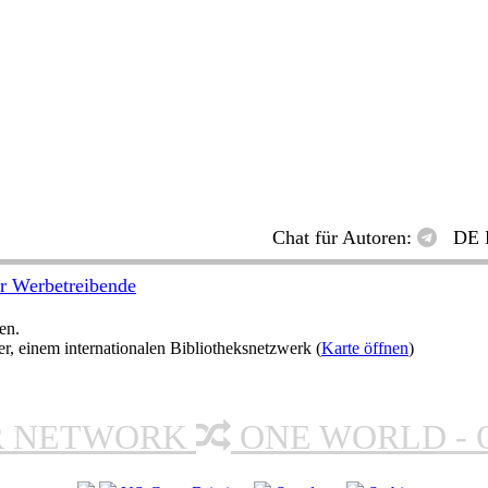
Chat für Autoren:
DE 
r Werbetreibende
en.
 einem internationalen Bibliotheksnetzwerk (
Karte öffnen
)
R NETWORK
ONE WORLD - 