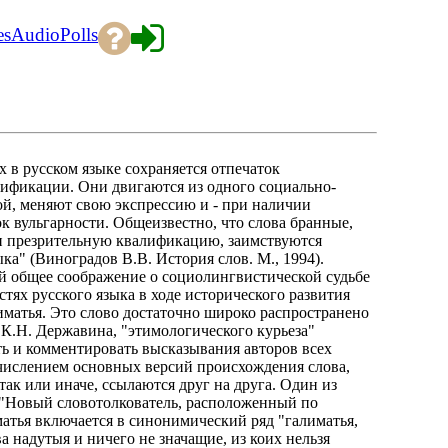
es
Audio
Polls
х в русском языке сохраняется отпечаток
усификации. Они двигаются из одного социально-
гой, меняют свою экспрессию и - при наличии
к вульгарности. Общеизвестно, что слова бранные,
 презрительную квалификацию, заимствуются
ка" (Виноградов В.В. История слов. М., 1994).
й общее соображение о социолингвистической судьбе
тях русского языка в ходе исторического развития
лиматья. Это слово достаточно широко распространено
м К.Н. Державина, "этимологического курьеза"
ть и комментировать высказывания авторов всех
числением основных версий происхождения слова,
ак или иначе, ссылаются друг на друга. Один из
 "Новый словотолкователь, расположенный по
лиматья включается в синонимический ряд "галиматья,
а надутыя и ничего не значащие, из коих нельзя