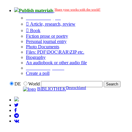
Share your works with the world!
Publish materials
Publication type?
Article, research, review
Book
Fiction prose or poetry
Personal journal entry
Photo Documents
Files: PDF\DOC\RAR\ZIP etc.
Biography
An audiobook or other audio file
Additional options:
Create a poll
DE
World
Deutschland
BIBLIOTHEK