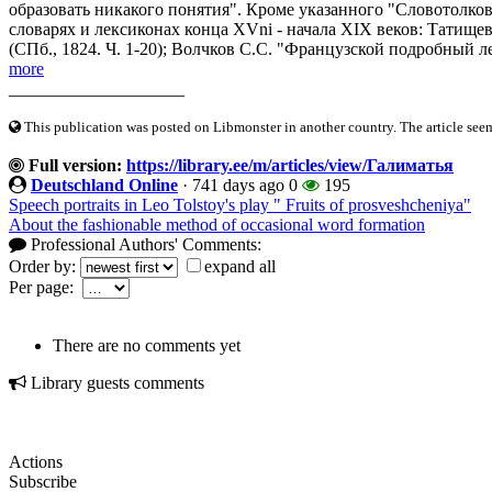
образовать никакого понятия". Кроме указанного "Словотолков
словарях и лексиконах конца XVni - начала XIX веков: Татищ
(СПб., 1824. Ч. 1-20); Волчков С.С. "Французской подробный ле
more
____________________
This publication was posted on Libmonster in another country. The article seeme
Full version:
https://library.ee/m/articles/view/Галиматья
Deutschland Online
·
741 days ago
0
195
Speech portraits in Leo Tolstoy's play " Fruits of prosveshcheniya"
About the fashionable method of occasional word formation
Professional Authors' Comments:
Order by:
expand all
Per page:
There are no comments yet
Library guests comments
Actions
Subscribe