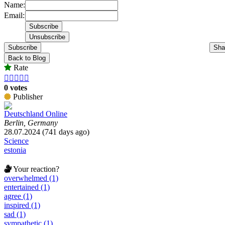
Name:
Email:
Subscribe
Sha
Back to Blog
Rate





0 votes
Publisher
Deutschland Online
Berlin, Germany
28.07.2024 (741 days ago)
Science
estonia
Your reaction?
overwhelmed (1)
entertained (1)
agree (1)
inspired (1)
sad (1)
sympathetic (1)