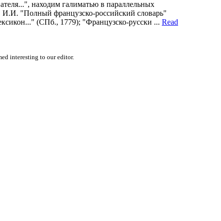
ателя...", находим галиматью в параллельных
ев И.И. "Полный французско-российский словарь"
ксикон..." (СПб., 1779); "Французско-русски ...
Read
d interesting to our editor.