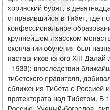
хоринский бурят, в девятнадц
отправившийся в Тибет, где п
конфессиональное образовани
крупнейшем лхасском монасты
окончании обучения был назн
наставников юного XIII Далай
- 1933); впоследствии ближай
тибетского правителя, добива
сближения Тибета с Россией и
протектората над Тибетом. В 1
Россию. Ученый-богослов, дип