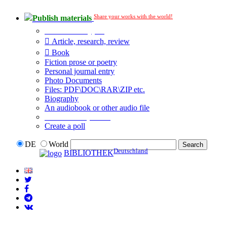
Share your works with the world!
Publish materials
Publication type?
Article, research, review
Book
Fiction prose or poetry
Personal journal entry
Photo Documents
Files: PDF\DOC\RAR\ZIP etc.
Biography
An audiobook or other audio file
Additional options:
Create a poll
DE
World
Deutschland
BIBLIOTHEK