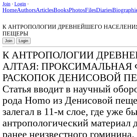
Join
·
Login
·
Home
Authors
Articles
Books
Photos
Files
Diaries
Biographi
К АНТРОПОЛОГИИ ДРЕВНЕЙШЕГО НАСЕЛЕНИ
ПЕЩЕРЫ
Join
Login
К АНТРОПОЛОГИИ ДРЕВН
АЛТАЯ: ПРОКСИМАЛЬНАЯ 
РАСКОПОК ДЕНИСОВОЙ П
Статья вводит в научный обор
рода Homo из Денисовой пеще
залегал в 11-м слое, где уже 
антропологический материал 
ранее неизвестного гоминина.