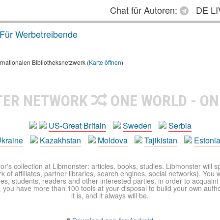
Chat für Autoren:
DE LI
Für Werbetreibende
rnationalen Bibliotheksnetzwerk (
Karte öffnen
)
TER NETWORK
ONE WORLD - ON
US-Great Britain
Sweden
Serbia
kraine
Kazakhstan
Moldova
Tajikistan
Estoni
r's collection at Libmonster: articles, books, studies. Libmonster will s
 of affiliates, partner libraries, search engines, social networks). You wi
ues, students, readers and other interested parties, in order to acquain
 you have more than 100 tools at your disposal to build your own author c
it is, and it always will be.