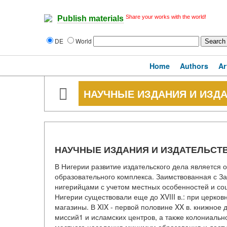
Share your works with the world!
Publish materials
DE
World
Home
Authors
Ar
НАУЧНЫЕ ИЗДАНИЯ И ИЗДА
НАУЧНЫЕ ИЗДАНИЯ И ИЗДАТЕЛЬСТ
В Нигерии развитие издательского дела является
образовательного комплекса. Заимствованная с З
нигерийцами с учетом местных особенностей и соц
Нигерии существовали еще до XVIII в.: при церко
магазины. В XIX - первой половине XX в. книжное
миссий1 и исламских центров, а также колониальн