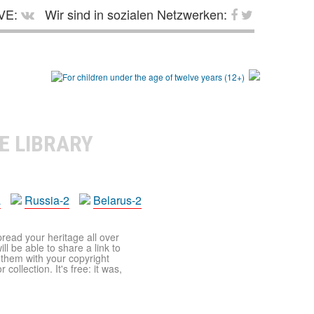
VE:
Wir sind in sozialen Netzwerken:
E LIBRARY
a
Russia-2
Belarus-2
pread your heritage all over
ll be able to share a link to
t them with your copyright
ollection. It's free: it was,