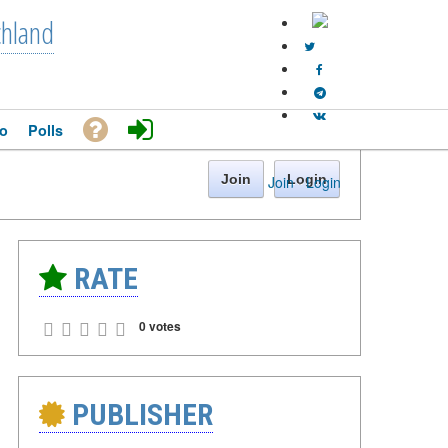
chland
o
Polls
Join
Login
Join
·
Login
RATE
0 votes
PUBLISHER