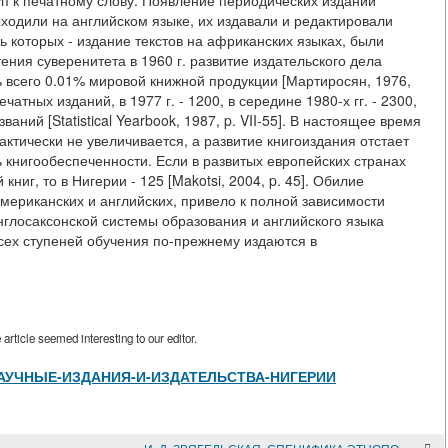
п к печатному слову. Появление периодических изданий
ыходили на английском языке, их издавали и редактировали
 которых - издание текстов на африканских языках, были
ения суверенитета в 1960 г. развитие издательского дела
ь всего 0.01% мировой книжной продукции [Мартиросян, 1976,
чатных изданий, в 1977 г. - 1200, в середине 1980-х гг. - 2300,
аний [Statistical Yearbook, 1987, p. VII-55]. В настоящее время
ктически не увеличивается, а развитие книгоиздания отстает
 книгообеспеченности. Если в развитых европейских странах
ниг, то в Нигерии - 125 [Makotsi, 2004, p. 45]. Обилие
ериканских и английских, привело к полной зависимости
англосаксонской системы образования и английского языка
сех ступеней обучения по-прежнему издаются в
rticle seemed interesting to our editor.
/view/НАУЧНЫЕ-ИЗДАНИЯ-И-ИЗДАТЕЛЬСТВА-НИГЕРИИ