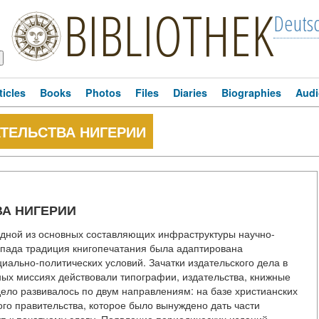
BIBLIOTHEK
Deuts
ticles
Books
Photos
Files
Diaries
Biographies
Audi
ТЕЛЬСТВА НИГЕРИИ
ВА НИГЕРИИ
 одной из основных составляющих инфраструктуры научно-
апада традиция книгопечатания была адаптирована
иально-политических условий. Зачатки издательского дела в
вных миссиях действовали типографии, издательства, книжные
 дело развивалось по двум направлениям: на базе христианских
ого правительства, которое было вынуждено дать части