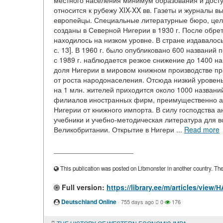
местного населения минимум образования и досту
относится к рубежу XIX-XX вв. Газеты и журналы в
европейцы. Специальные литературные бюро, цель
созданы в Северной Нигерии в 1930 г. После обрет
находилось на низком уровне. В стране издавалос
с. 13]. В 1960 г. было опубликовано 600 названий пе
с 1989 г. наблюдается резкое снижение до 1400 назв
доля Нигерии в мировом книжном производстве пра
от роста народонаселения. Отсюда низкий уровень
на 1 млн. жителей приходится около 1000 названий к
филиалов иностранных фирм, преимущественно ам
Нигерии от книжного импорта. В силу господства 
учебники и учебно-методическая литература для в
Великобритании. Открытие в Нигери ...
Read more
____________________
This publication was posted on Libmonster in another country. The a
Full version:
https://library.ee/m/articles
Deutschland Online
·
755 days ago
0
176