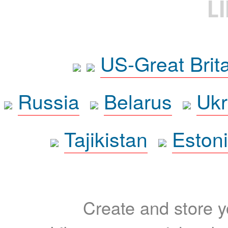
L
US-Great Brit
Russia
Belarus
Ukr
Tajikistan
Eston
Create and store yo