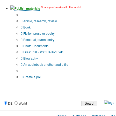
Share your works with the world!
Publish materials
Publication type?
Article, research, review
Book
Fiction prose or poetry
Personal journal entry
Photo Documents
Files: PDF\DOC\RAR\ZIP etc.
Biography
An audiobook or other audio file
Additional options:
Create a poll
DE
World