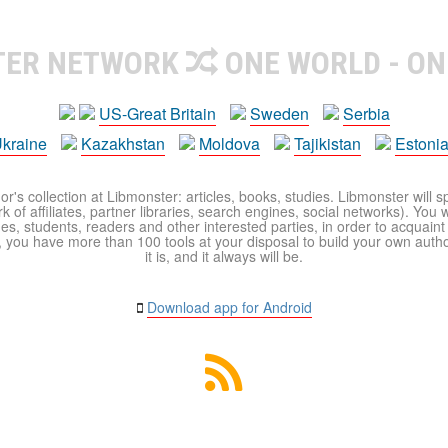
TER NETWORK
ONE WORLD - ON
US-Great Britain
Sweden
Serbia
kraine
Kazakhstan
Moldova
Tajikistan
Estoni
r's collection at Libmonster: articles, books, studies. Libmonster will s
 of affiliates, partner libraries, search engines, social networks). You wi
ues, students, readers and other interested parties, in order to acquain
 you have more than 100 tools at your disposal to build your own author c
it is, and it always will be.
Download app for Android