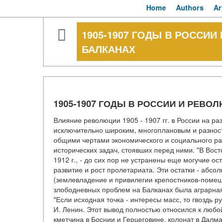
Home
Authors
Ar
1905-1907 ГОДЫ В РОССИ
БАЛКАНАХ
1905-1907 ГОДЫ В РОССИИ И РЕВ
Влияние революции 1905 - 1907 гг. в России на р
исключительно широким, многоплановым и разнос
общими чертами экономического и социального ра
исторических задач, стоявших перед ними. "В Восто
1912 г., - до сих пор не устранены еще могучие 
развитие и рост пролетариата. Эти остатки - абс
(землевладение и привилегии крепостников-помещ
злободневных проблем на Балканах была аграрная
"Если исходная точка - интересы масс, то гвоздь р
И. Ленин. Этот вывод полностью относился к любо
кметчина в Боснии и Герцеговине, колонат в Далм