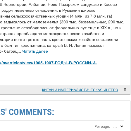
 В Черногории, Албании, Ново-Пазарском санджаке и Косово
е родо-племенных отношений, в Румынии широко
ины сельскохозяйственных угодий (4 млн. из 7,8 млн. га)
 задыхалось от малоземелья (300 тыс. безземельных, 290 тыс.
 крестьяне освободились от феодальных пут еще в XIX в., но и
х странах преобладало мелкокрестьянское хозяйство и
гарии почти третью часть крестьянских хозяйств составляли
о был тип крестьянина, который В. И. Ленин называл
- батрац...
Читать далее
.ru/m/articles/view/1905-1907-ГОДЫ-В-РОССИИ-И-
КИТАЙ И ИМПЕРИАЛИСТИЧЕСКАЯ ИНТЕРВЕНЦИЯ НА СОВЕТСКОМ ДАЛЬНЕМ ВОСТОКЕ (1918-1922 гг.)
S' COMMENTS:
Per page: