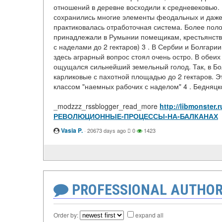
отношений в деревне восходили к средневековью.
сохранились многие элементы феодальных и даж
практиковалась отработочная система. Более полов
принадлежали в Румынии помещикам, крестьянство
с наделами до 2 гектаров) 3 . В Сербии и Болгарии
здесь аграрный вопрос стоял очень остро. В обеи
ощущался сильнейший земельный голод. Так, в Бол
карликовые с пахотной площадью до 2 гектаров. Эт
классом "наемных рабочих с наделом" 4 . Бедняцко
_modzzz_rssblogger_read_more
http://libmonster
РЕВОЛЮЦИОННЫЕ-ПРОЦЕССЫ-НА-БАЛКАНАХ
Vasia P.
·
20673 days ago
0
1423
PROFESSIONAL AUTHOR
Order by:
expand all