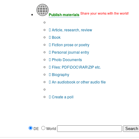
Share your works with the world!
Publish materials
Publication type?
Article, research, review
Book
Fiction prose or poetry
Personal journal entry
Photo Documents
Files: PDF\DOC\RAR\ZIP etc.
Biography
An audiobook or other audio file
Additional options:
Create a poll
DE
World