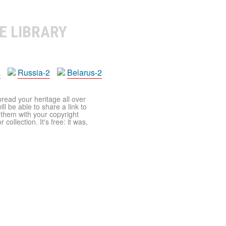
E LIBRARY
a
Russia-2
Belarus-2
pread your heritage all over
ll be able to share a link to
t them with your copyright
ollection. It's free: it was,