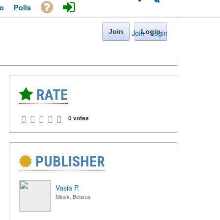
o
Polls
Join
Login
Join
·
Login
RATE
0 votes
PUBLISHER
Vasia P.
Minsk, Belarus