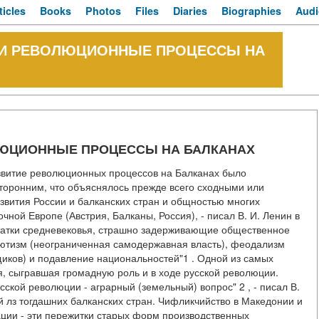
ticles
Books
Photos
Files
Diaries
Biographies
Audi
И И РЕВОЛЮЦИОННЫЕ ПРОЦЕССЫ НА
ОЛЮЦИОННЫЕ ПРОЦЕССЫ НА БАЛКАНАХ
азвитие революционных процессов на Балканах было
торонним, что объяснялось прежде всего сходными или
звития России и балканских стран и общностью многих
чной Европе (Австрия, Балканы, Россия), - писал В. И. Ленин в
остатки средневековья, страшно задерживающие общественное
олютизм (неограниченная самодержавная власть), феодализм
иков) и подавление национальностей"1 . Одной из самых
, сыгравшая громадную роль и в ходе русской революции.
усской революции - аграрный (земельный) вопрос" 2 , - писал В.
й лз тогдашних балканских стран. Чифликчийство в Македонии и
ации - эти пережитки старых форм производственных