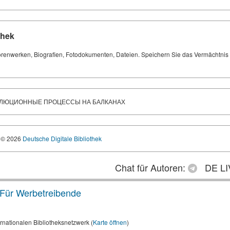
thek
orenwerken, Biografien, Fotodokumenten, Dateien. Speichern Sie das Vermächtnis Ih
ВОЛЮЦИОННЫЕ ПРОЦЕССЫ НА БАЛКАНАХ
© 2026
Deutsche Digitale Bibliothek
Chat für Autoren:
DE LI
Für Werbetreibende
rnationalen Bibliotheksnetzwerk (
Karte öffnen
)