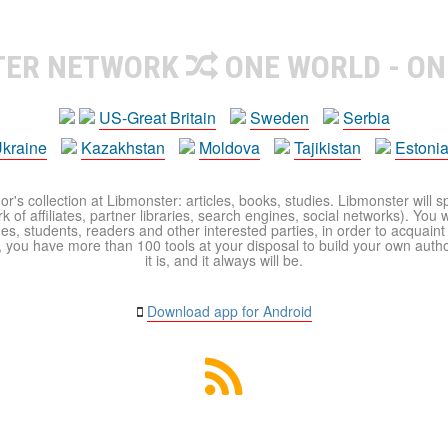
TER NETWORK
ONE WORLD - ON
US-Great Britain
Sweden
Serbia
kraine
Kazakhstan
Moldova
Tajikistan
Estoni
r's collection at Libmonster: articles, books, studies. Libmonster will s
 of affiliates, partner libraries, search engines, social networks). You wi
ues, students, readers and other interested parties, in order to acquain
 you have more than 100 tools at your disposal to build your own author c
it is, and it always will be.
Download app for Android