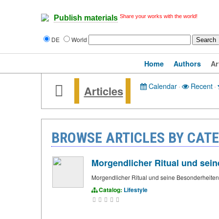
Share your works with the world!
Publish materials
DE
World
Home
Authors
Ar
Calendar
·
Recent
·
Articles
BROWSE ARTICLES BY CATE
Morgendlicher Ritual und sei
Morgendlicher Ritual und seine Besonderheite
Catalog:
Lifestyle