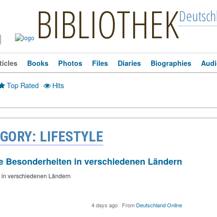
BIBLIOTHEK
Deutsch
ticles
Books
Photos
Files
Diaries
Biographies
Audi
Top Rated
·
Hits
GORY: LIFESTYLE
ne Besonderheiten in verschiedenen Ländern
n in verschiedenen Ländern
4 days ago
·
From
Deutschland Online