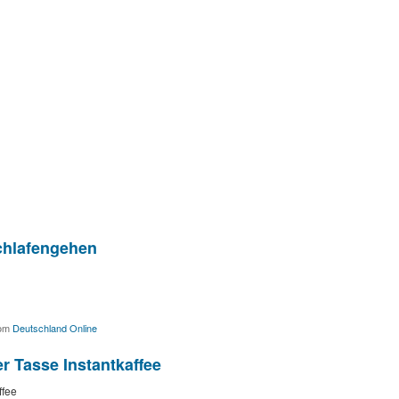
chlafengehen
om
Deutschland Online
r Tasse Instantkaffee
ffee