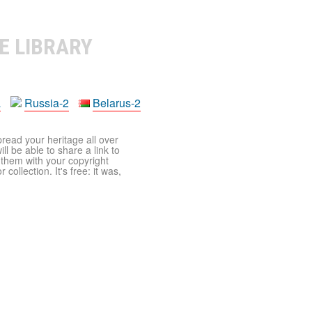
E LIBRARY
a
Russia-2
Belarus-2
pread your heritage all over
ll be able to share a link to
t them with your copyright
ollection. It's free: it was,