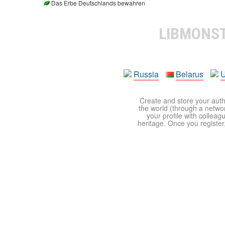
Das Erbe Deutschlands bewahren
LIBMONS
Russia
Belarus
U
Create and store your autho
the world (through a network
your profile with colleag
heritage. Once you register,