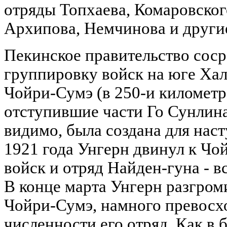
отряды Топхаева, Комаровског
Архипова, Немчинова и други
Пекинское правительство сос
группировку войск на юге Хал
Чойри-Сумэ (в 250-и километра
отступившие части Го Сунлина
видимо, была создана для наст
1921 года Унгерн двинул к Чо
войск и отряд Найден-гуна - в
В конце марта Унгерн разгром
Чойри-Сумэ, намного превосх
численности его отряд. Как в б