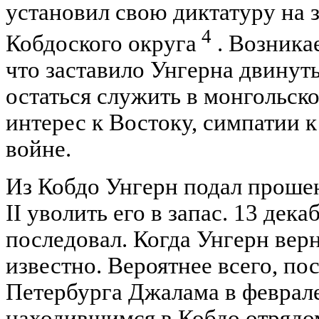
установил свою диктатуру на 
4
Кобдоского округа
. Возника
что заставило Унгерна двинут
остаться служить в монгольск
интерес к Востоку, симпатии 
войне.
Из Кобдо Унгерн подал проше
II уволить его в запас. 13 дек
последовал. Когда Унгерн верн
известно. Вероятнее всего, пос
Петербурга Джалама в феврале
находившимся в Кобдо отрядом