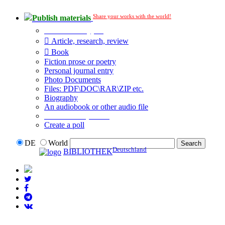
Share your works with the world!
Publish materials
Publication type?
Article, research, review
Book
Fiction prose or poetry
Personal journal entry
Photo Documents
Files: PDF\DOC\RAR\ZIP etc.
Biography
An audiobook or other audio file
Additional options:
Create a poll
DE
World
Deutschland
BIBLIOTHEK