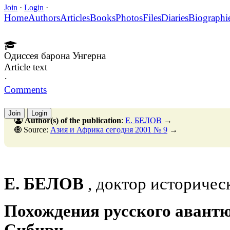
Join
·
Login
·
Home
Authors
Articles
Books
Photos
Files
Diaries
Biographi
Одиссея барона Унгерна
Article text
·
Comments
Join
Login
Author(s) of the publication
:
Е. БЕЛОВ
→
Source:
Азия и Африка сегодня 2001 № 9
→
Е. БЕЛОВ
, доктор историчес
Похождения русского авант
Сибири