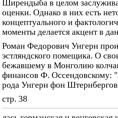
Ширендыба в целом заслужив
оценки. Однако в них есть не
концептуального и фактологич
моменты делается акцент в дан
Роман Федорович Унгерн прои
эстляндского помещика. О сво
бежавшему в Монголию колча
финансов Ф. Оссендовскому: "
рода Унгерн фон Штернбергов,
стр. 38
лась германская и венгерская 