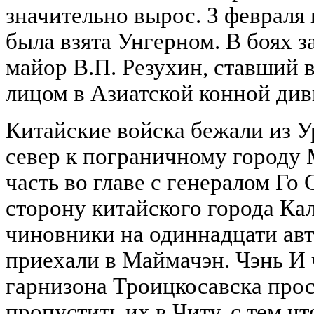
значительно вырос. 3 февраля
была взята Унгерном. В боях з
майор В.П. Резухин, ставший 
лицом в Азиатской конной див
Китайские войска бежали из У
север к пограничному городу 
часть во главе с генералом Го 
сторону китайского города Кал
чиновники на одиннадцати ав
приехали в Маймачэн. Чэнь И 
гарнизона Троицкосавска про
пропустить их в Читу, с тем чт