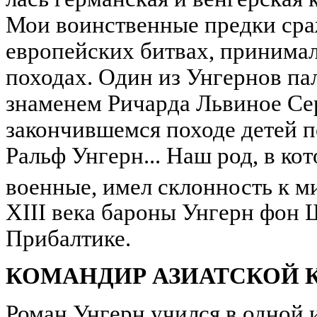
Мои воинственные предки сра
европейских битвах, принимал
походах. Один из Унгернов па
знаменем Ричарда Львиное Се
закончившемся походе детей 
Ральф Унгерн... Наш род, в ко
военные, имел склонность к м
XIII века бароны Унгерн фон 
Прибалтике.
КОМАНДИР АЗИАТСКОЙ 
Роман Унгерн учился в одной 