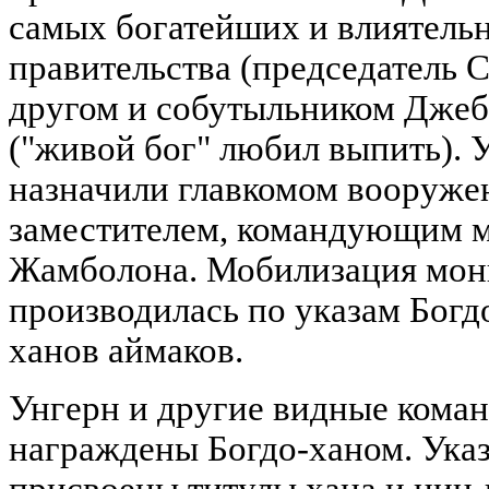
самых богатейших и влиятель
правительства (председатель 
другом и собутыльником Дже
("живой бог" любил выпить). 
назначили главкомом вооружен
заместителем, командующим м
Жамболона. Мобилизация мон
производилась по указам Богд
ханов аймаков.
Унгерн и другие видные коман
награждены Богдо-ханом. Ука
присвоены титулы хана и цин-в