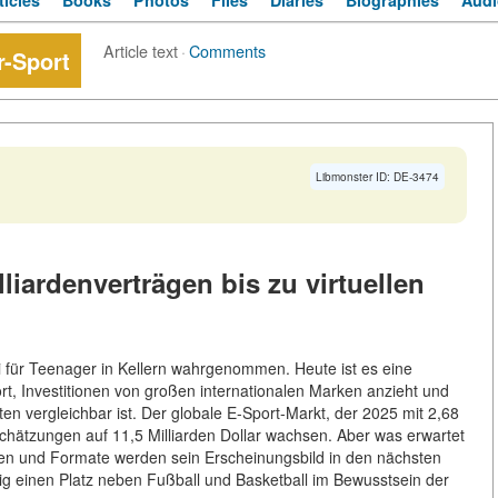
ticles
Books
Photos
Files
Diaries
Biographies
Audi
Article text
·
Comments
r-Sport
Libmonster ID: DE-3474
liardenverträgen bis zu virtuellen
i für Teenager in Kellern wahrgenommen. Heute ist es eine
port, Investitionen von großen internationalen Marken anzieht und
en vergleichbar ist. Der globale E-Sport-Markt, der 2025 mit 2,68
 Schätzungen auf 11,5 Milliarden Dollar wachsen. Aber was erwartet
en und Formate werden sein Erscheinungsbild in den nächsten
ig einen Platz neben Fußball und Basketball im Bewusstsein der