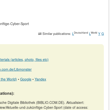
ünftige-Cyber-Sport
Deutschland
World
Similar publications:
L
L
Y
G
ials (articles, photo, files etc)
lio.com.de/Libmonster
 the World)
•
Google
•
Yandex
tations):
sche Digitale Bibliothek (BIBLIO.COM.DE). Aktualisiert:
view/Aktuelle-und-zukünftige-Cyber-Sport (date of access: