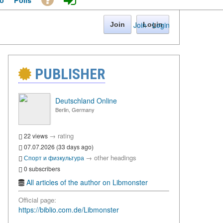
o
Polls
Join
·
Login
Join
Login
PUBLISHER
Deutschland Online
Berlin, Germany
→
rating
22 views
07.07.2026 (33 days ago)
→
other headings
Спорт и физкультура
0 subscribers
All articles of the author on Libmonster
Official page:
https://biblio.com.de/Libmonster