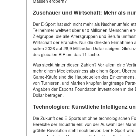
Massen erobern?
Zuschauer und Wirtschaft: Mehr als nur
Der E-Sport hat sich nicht mehr als Nischenumfeld et
Teilnehmer weltweit über 640 Millionen Menschen erre
Zielgruppe, die alle Altersgruppen und Berufe umfasst
Wirtschaft der Branche. Nur die direkten Einnahmen au
sollen 2026 auf 28,9 Milliarden Dollar steigen. Glei
des globalen BIP um das 11-fache.
Was steckt hinter diesen Zahlen? Vor allem eine Ver
mehr einem Medienbusiness als einem Sport. Übertr
Game-Käufe sind die Hauptquellen des Einkommens. 
von Turnieren, und Marken knüpfen langfristige Part
Angaben der Esports Foundation Investitionen in die 
Dollar betragen.
Technologien: Künstliche Intelligenz und
Die Zukunft des E-Sports ist ohne technologischen Forts
Bereiche der Industrie ein: von der Auswahl der Mann
größte Revolution steht noch bevor. Der E-Sport wird