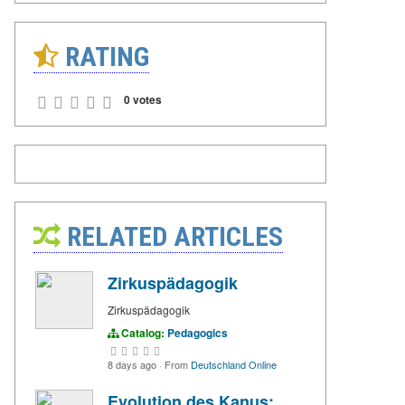
RATING
0 votes
RELATED ARTICLES
Zirkuspädagogik
Zirkuspädagogik
Catalog:
Pedagogics
8 days ago
·
From
Deutschland Online
Evolution des Kanus: