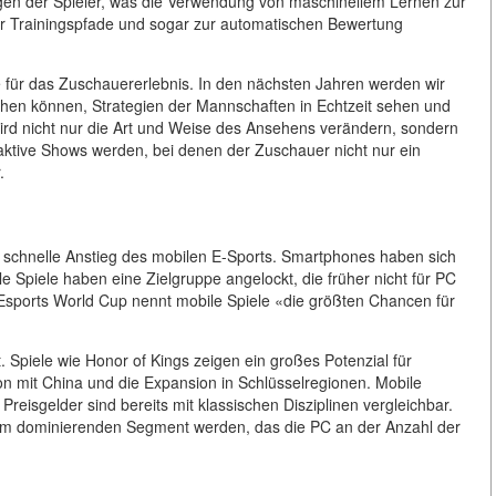
en der Spieler, was die Verwendung von maschinellem Lernen zur
ter Trainingspfade und sogar zur automatischen Bewertung
te für das Zuschauererlebnis. In den nächsten Jahren werden wir
uchen können, Strategien der Mannschaften in Echtzeit sehen und
 wird nicht nur die Art und Weise des Ansehens verändern, sondern
aktive Shows werden, bei denen der Zuschauer nicht nur ein
.
der schnelle Anstieg des mobilen E-Sports. Smartphones haben sich
le Spiele haben eine Zielgruppe angelockt, die früher nicht für PC
Esports World Cup nennt mobile Spiele «die größten Chancen für
 Spiele wie Honor of Kings zeigen ein großes Potenzial für
on mit China und die Expansion in Schlüsselregionen. Mobile
reisgelder sind bereits mit klassischen Disziplinen vergleichbar.
zum dominierenden Segment werden, das die PC an der Anzahl der