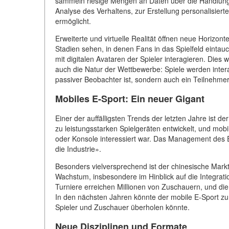
sammeln riesige Mengen an Daten über die Handlung
Analyse des Verhaltens, zur Erstellung personalisier
ermöglicht.
Erweiterte und virtuelle Realität öffnen neue Horizon
Stadien sehen, in denen Fans in das Spielfeld einta
mit digitalen Avataren der Spieler interagieren. Dies
auch die Natur der Wettbewerbe: Spiele werden inter
passiver Beobachter ist, sondern auch ein Teilnehmer
Mobiles E-Sport: Ein neuer Gigant
Einer der auffälligsten Trends der letzten Jahre ist 
zu leistungsstarken Spielgeräten entwickelt, und mobi
oder Konsole interessiert war. Das Management des 
die Industrie».
Besonders vielversprechend ist der chinesische Markt.
Wachstum, insbesondere im Hinblick auf die Integrati
Turniere erreichen Millionen von Zuschauern, und die P
In den nächsten Jahren könnte der mobile E-Sport 
Spieler und Zuschauer überholen könnte.
Neue Disziplinen und Formate