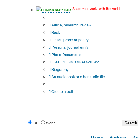
Share your works with the world!
Publish materials
Publication type?
Article, research, review
Book
Fiction prose or poetry
Personal journal entry
Photo Documents
Files: PDF\DOC\RAR\ZIP etc.
Biography
An audiobook or other audio file
Additional options:
Create a poll
DE
World