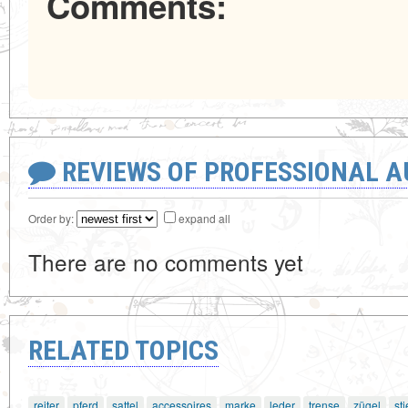
Comments:
REVIEWS OF PROFESSIONAL 
Order by:
expand all
There are no comments yet
RELATED TOPICS
reiter
pferd
sattel
accessoires
marke
leder
trense
zügel
sti