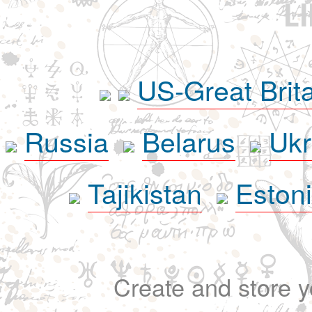
L
US-Great Brit
Russia
Belarus
Ukr
Tajikistan
Eston
Create and store yo