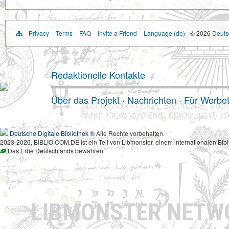
Privacy
Terms
FAQ
Invite a Friend
Language (de)
© 2026
Deutsc
Redaktionelle Kontakte
Über das Projekt
·
Nachrichten
·
Für Werbe
Deutsche Digitale Bibliothek
® Alle Rechte vorbehalten.
2023-2026, BIBLIO.COM.DE ist ein Teil von Libmonster, einem internationalen Bibl
Das Erbe Deutschlands bewahren
LIBMONSTER NET