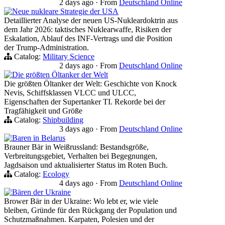
2 days ago
·
From
Deutschland Online
Neue nukleare Strategie der USA
Detaillierter Analyse der neuen US-Nukleardoktrin aus
dem Jahr 2026: taktisches Nuklearwaffe, Risiken der
Eskalation, Ablauf des INF-Vertrags und die Position
der Trump-Administration.
Catalog:
Military Science
2 days ago
·
From
Deutschland Online
Die größten Öltanker der Welt
Die größten Öltanker der Welt: Geschichte von Knock
Nevis, Schiffsklassen VLCC und ULCC,
Eigenschaften der Supertanker TI. Rekorde bei der
Tragfähigkeit und Größe
Catalog:
Shipbuilding
3 days ago
·
From
Deutschland Online
Baren in Belarus
Brauner Bär in Weißrussland: Bestandsgröße,
Verbreitungsgebiet, Verhalten bei Begegnungen,
Jagdsaison und aktualisierter Status im Roten Buch.
Catalog:
Ecology
4 days ago
·
From
Deutschland Online
Bären der Ukraine
Brower Bär in der Ukraine: Wo lebt er, wie viele
bleiben, Gründe für den Rückgang der Population und
Schutzmaßnahmen. Karpaten, Polesien und der