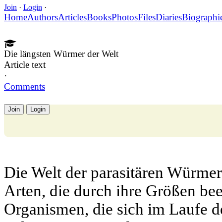
Join
·
Login
·
Home
Authors
Articles
Books
Photos
Files
Diaries
Biographi
Die längsten Würmer der Welt
Article text
·
Comments
Join
Login
Die Welt der parasitären Würmer
Arten, die durch ihre Größen be
Organismen, die sich im Laufe de