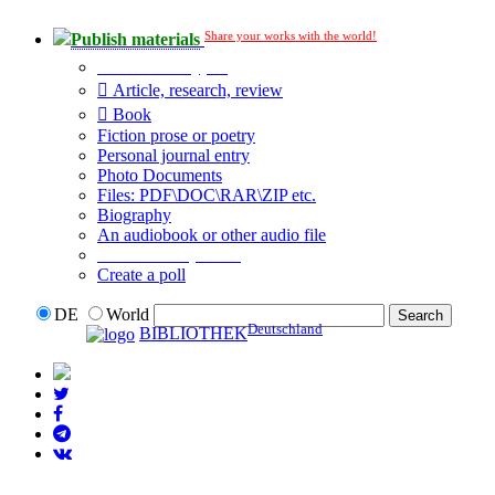
Share your works with the world!
Publish materials
Publication type?
Article, research, review
Book
Fiction prose or poetry
Personal journal entry
Photo Documents
Files: PDF\DOC\RAR\ZIP etc.
Biography
An audiobook or other audio file
Additional options:
Create a poll
DE
World
Deutschland
BIBLIOTHEK