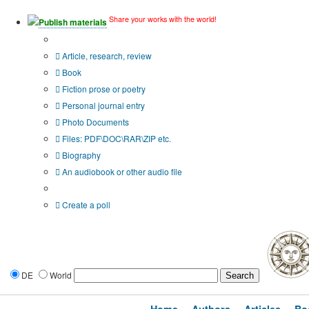
Share your works with the world!
Publish materials
Publication type?
Article, research, review
Book
Fiction prose or poetry
Personal journal entry
Photo Documents
Files: PDF\DOC\RAR\ZIP etc.
Biography
An audiobook or other audio file
Additional options:
Create a poll
DE
World