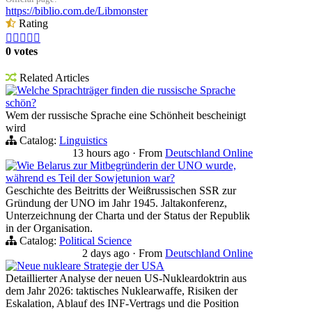
https://biblio.com.de/Libmonster
Rating





0 votes
Related Articles
Welche Sprachträger finden die russische Sprache
schön?
Wem der russische Sprache eine Schönheit bescheinigt
wird
Catalog:
Linguistics
13 hours ago
·
From
Deutschland Online
Wie Belarus zur Mitbegründerin der UNO wurde,
während es Teil der Sowjetunion war?
Geschichte des Beitritts der Weißrussischen SSR zur
Gründung der UNO im Jahr 1945. Jaltakonferenz,
Unterzeichnung der Charta und der Status der Republik
in der Organisation.
Catalog:
Political Science
2 days ago
·
From
Deutschland Online
Neue nukleare Strategie der USA
Detaillierter Analyse der neuen US-Nukleardoktrin aus
dem Jahr 2026: taktisches Nuklearwaffe, Risiken der
Eskalation, Ablauf des INF-Vertrags und die Position