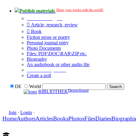
Share your works with the world!
Publish materials
Publication type?
Article, research, review
Book
Fiction prose or poetry
Personal journal entry
Photo Documents
Files: PDF\DOC\RAR\ZIP etc.
Biography
An audiobook or other audio file
Additional options:
Create a poll
DE
World
Deutschland
BIBLIOTHEK
Join
·
Login
·
Home
Authors
Articles
Books
Photos
Files
Diaries
Biographi