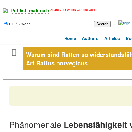
Share your works with the world!
Publish materials
DE
World
Home
Authors
Articles
Bo
Warum sind Ratten so widerstandsfähi
Art Rattus norvegicus
Phänomenale
Lebensfähigkeit 