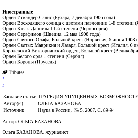
Иностранные
Орден Искандер-Салис (Бухара, 7 декабря 1906 года)
Орден Восходящего солнца с цветами павловнии 1-й степени (
Орден Князя Даниила I 1-й степени (Черногория)
Орден Серафимов (Швеция, 12 мая 1908 года)
Орден Святого Олафа, Большой крест (Норвегия, 6 июня 1908 г
Орден Святых Маврикия и Лазаря, Большой крест (Италия, 6 и
Королевский Викторианский орден, Большой крест (Великобрит
Орден Белого орла 1 степени (Сербия)
Орден Короны (Пруссия)
Tributes
‹
›
Заглавие статьи
ТРАГЕДИЯ УПУЩЕННЫХ ВОЗМОЖНОСТ
Автор(ы)
ОЛЬГА БАЗАНОВА
Источник
Наука в России, № 5, 2007, C. 89-94
Автор: ОЛЬГА БАЗАНОВА
Ольга БАЗАНОВА, журналист