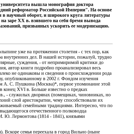
о университета
вышла монография доктора
едний реформатор Российской Империи".
На основе
 в научный оборот,
и широкого круга литературы
на заре XX в. взявшего на себя бремя вывода
азований,
призванных ускорить ее модернизацию.
ыпине уже на протяжении столетия - с тех пор, как
ра внутренних дел. В нашей истории, пожалуй, трудно
лярные, суждения, - от непримиримой критики до
ния, автор книги подробно проанализировал весь
алеко не одинаковы и сведения о происхождении рода
у, опубликованному в 2002 г. Фондом изучения
м А. С. Пушкина (Москва)*, первое упоминание этой
в конец XVI в. Больше известно о предках
в., - служилых дворянах (помещиках, чиновниках, но
хний слой аристократии, чему способствовали их
ерживаемый семейными традициями. Интересно, что по
 выдающегося отечественного полководца
М. Ю. Лермонтова (1814 - 1841), князьями
я). Вскоре семья переехала в город Вильно (ныне