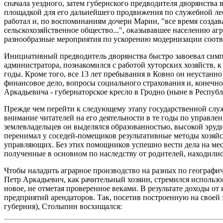
сначала уездного, затем губернского предводителя дворянства в
площадкой для его дальнейшего продвижения по служебной ле
работал и, по воспоминаниям дочери Марии, "все время созда
сельскохозяйственное общество...", оказывавшее населению 
разнообразные мероприятия по ускорению модернизации соотв
Инициативный предводитель дворянства быстро завоевал симп
администратора, познакомился с работой хуторских хозяйств, 
годы. Кроме того, все 13 лет пребывания в Ковно он неустанно
финансовое дело, вопросы социального страхования и, конечно
Аркадьевича - губернаторское кресло в Гродно (ныне в Республи
Прежде чем перейти к следующему этапу государственной слу
внимание читателей на его деятельности в те годы по управл
землевладельцев он выделялся образованностью, высокой эруд
перенимал у соседей-помещиков результативные методы хозяй
управляющих. Без этих помощников успешно вести дела на ме
полученные в основном по наследству от родителей, находилис
Чтобы наладить аграрное производство на разных по географи
Петр Аркадьевич, как рачительный хозяин, стремился использ
новое, не отметая проверенное веками. В результате доходы от и
предприятий арендаторов. Так, посетив построенную на своей
губерния), Столыпин восхищался: