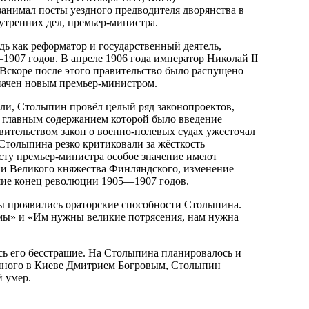
занимал посты уездного предводителя дворянства в
утренних дел, премьер-министра.
дь как реформатор и государственный деятель,
907 годов. В апреле 1906 года император Николай II
Вскоре после этого правительство было распущено
значен новым премьер-министром.
ели, Столыпин провёл целый ряд законопроектов,
, главным содержанием которой было введение
вительством закон о военно-полевых судах ужесточал
Столыпина резко критиковали за жёсткость
ту премьер-министра особое значение имеют
ии Великого княжества Финляндского, изменение
вшие конец революции 1905—1907 годов.
ы проявились ораторские способности Столыпина.
рмы» и «Им нужны великие потрясения, нам нужна
сь его бесстрашие. На Столыпина планировалось и
ённого в Киеве Дмитрием Богровым, Столыпин
й умер.