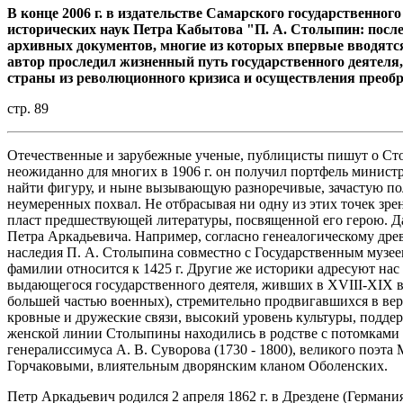
В конце 2006 г. в издательстве Самарского государственног
исторических наук Петра Кабытова
"П. А. Столыпин: посл
архивных документов,
многие из которых впервые вводятся
автор проследил
жизненный путь государственного деятеля,
страны
из революционного кризиса и осуществления преобр
стр. 89
Отечественные и зарубежные ученые, публицисты пишут о Стол
неожиданно для многих в 1906 г. он получил портфель минист
найти фигуру, и ныне вызывающую разноречивые, зачастую по
неумеренных похвал. Не отбрасывая ни одну из этих точек зре
пласт предшествующей литературы, посвященной его герою. Д
Петра Аркадьевича. Например, согласно генеалогическому древ
наследия П. А. Столыпина совместно с Государственным музее
фамилии относится к 1425 г. Другие же историки адресуют нас 
выдающегося государственного деятеля, живших в XVIII-XIX в
большей частью военных), стремительно продвигавшихся в вер
кровные и дружеские связи, высокий уровень культуры, подд
женской линии Столыпины находились в родстве с потомками
генералиссимуса А. В. Суворова (1730 - 1800), великого поэта 
Горчаковыми, влиятельным дворянским кланом Оболенских.
Петр Аркадьевич родился 2 апреля 1862 г. в Дрездене (Германи