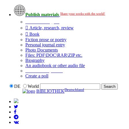
Share your works with the world!
Publish materials
Publication type?
Article, research, review
Book
Fiction prose or poetry
Personal journal entry
Photo Documents
Files: PDF\DOC\RAR\ZIP etc.
Biography
An audiobook or other audio file
Additional options:
Create a poll
DE
World
Deutschland
BIBLIOTHEK