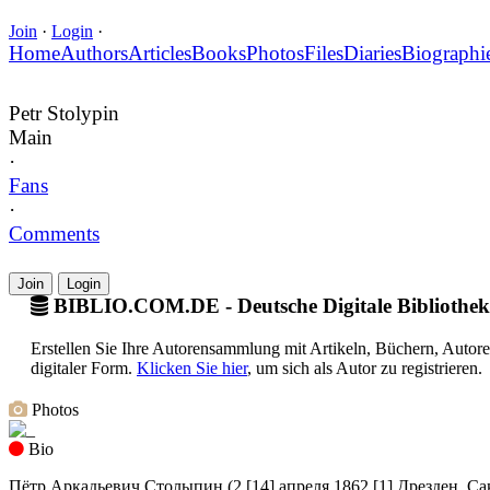
Join
·
Login
·
Home
Authors
Articles
Books
Photos
Files
Diaries
Biographi
Petr Stolypin
Main
·
Fans
·
Comments
Join
Login
BIBLIO.COM.DE - Deutsche Digitale Bibliothek
Erstellen Sie Ihre Autorensammlung mit Artikeln, Büchern, Autor
digitaler Form.
Klicken Sie hier
, um sich als Autor zu registrieren.
Photos
Bio
Пётр Аркадьевич Столыпин (2 [14] апреля 1862,[1] Дрезден, Са