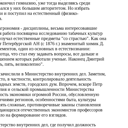
окончил гимназию, уже тогда выделяясь среди
вался у них большим авторитетом. Но избрать
ки и поступил на естественный (физико-
а.
 агрономия - дисциплины, весьма интересовавшие
ая работа посвящена исследованию табачных культур
зучал естественные предметы "со страстью". Как она
т Петербургской АН (с 1876 г.) знаменитый химик Д.
ментов, один из основных в естествознании:
тца, что стал ему задавать вопросы, все дальше и
решением которых работали ученые. Наконец Дмитрий
ь, пять, великолепно".
а зачислили в Министерство внутренних дел. Заметим,
то, в частности, контролировало деятельность
здных земств, городских дум. Впрочем, вскоре Петр
елия и сельской промышленности Министерства
ность экономики огромной России, обусловленную
чиями регионов, особенностями быта, культуры
ять сложные, противоречивые законы становления
выдающихся отечественных экономистов профессоров
яло на формирование его взглядов.
терство внутренних дел, где получил должность