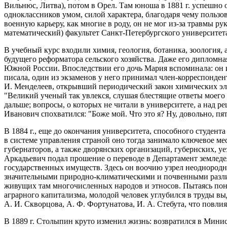
Вильнюс, Литва), потом в Орел. Там юноша в 1881 г. успешно 
одноклассников умом, силой характера, благодаря чему пользо
военную карьеру, как многие в роду, он не мог из-за травмы ру
математический) факультет Санкт-Петербургского университет
В учебный курс входили химия, геология, ботаника, зоология,
будущего реформатора сельского хозяйства. Даже его дипломн
Южной России. Впоследствии его дочь Мария вспоминала: он и
писала, один из экзаменов у него принимал член-корреспонден
И. Менделеев, открывший периодический закон химических эле
"Великий ученый так увлекся, слушая блестящие ответы моего о
дальше; вопросы, о которых не читали в университете, а над 
Иванович спохватился: "Боже мой. Что это я? Ну, довольно, пят
В 1884 г., еще до окончания университета, способного студент
в системе управления страной оно тогда занимало ключевое мес
губернаторов, а также дворянских организаций, губернских, уе
Аркадьевич подал прошение о переводе в Департамент землед
государственных имуществ. Здесь он воочию узрел неоднород
значительными природно-климатическими и почвенными разли
живущих там многочисленных народов и этносов. Пытаясь пон
аграрного капитализма, молодой человек углубился в труды 
А. И. Скворцова, А. Ф. Фортунатова, И. А. Стебута, что повли
В 1889 г. Столыпин круто изменил жизнь: возвратился в Минис