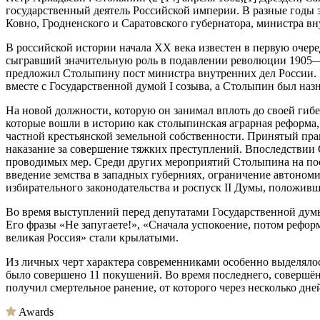
государственный деятель Российской империи. В разные годы 
Ковно, Гродненского и Саратовского губернатора, министра вн
В российской истории начала XX века известен в первую очере
сыгравший значительную роль в подавлении революции 1905—1
предложил Столыпину пост министра внутренних дел России. 
вместе с Государственной думой I созыва, а Столыпин был на
На новой должности, которую он занимал вплоть до своей гиб
которые вошли в историю как столыпинская аграрная реформа
частной крестьянской земельной собственности. Принятый пра
наказание за совершение тяжких преступлений. Впоследствии 
проводимых мер. Среди других мероприятий Столыпина на пос
введение земства в западных губерниях, ограничение автоном
избирательного законодательства и роспуск II Думы, положи
Во время выступлений перед депутатами Государственной дум
Его фразы «Не запугаете!», «Сначала успокоение, потом рефо
великая Россия» стали крылатыми.
Из личных черт характера современниками особенно выделяло
было совершено 11 покушений. Во время последнего, соверш
получил смертельное ранение, от которого через несколько дне
Awards