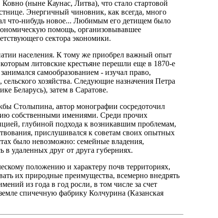
 Ковно (ныне Каунас, Литва), что стало стартовой
стнице. Энергичный чиновник, как всегда, много
вал что-нибудь новое... Любимым его детищем было
агрономическую помощь, организовывавшее
етствующего сектора экономики.
атии населения. К тому же приобрел важный опыт
к которым литовские крестьяне перешли еще в 1870-е
 занимался самообразованием - изучал право,
, сельского хозяйства. Следующие назначения Петра
ке Беларусь), затем в Саратове.
жбы Столыпина, автор монографии сосредоточил
ению собственными имениями. Среди прочих
ицией, глубиной подхода к возникавшим проблемам,
ствования, прислушивался к советам своих опытных
стах было невозможно: семейные владения,
ь в удаленных друг от друга губерниях.
ческому положению и характеру почв территориях,
овать их природные преимущества, всемерно внедрять
мений из года в год росли, в том числе за счет
 земле спичечную фабрику Колчурина (Казанская