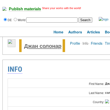
Share your works with the world!
Publish materials
DE
World
Home
Authors
Articles
Bo
Profile
·
Info
·
Friends
·
Tim
Джан солонар
INFO
Дж
First Name:
со
Last Name:
Country: