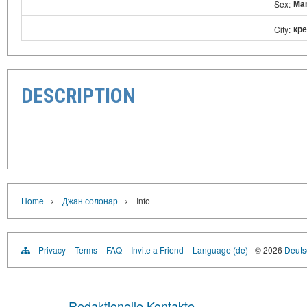
Ma
Sex:
кр
City:
DESCRIPTION
›
›
Home
Джан солонар
Info
Privacy
Terms
FAQ
Invite a Friend
Language (de)
© 2026
Deutsc
Redaktionelle Kontakte