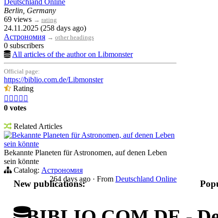
Deutschland Online
Berlin, Germany
69 views
→
rating
24.11.2025 (258 days ago)
Астрономия
→
other headings
0 subscribers
All articles of the author on Libmonster
Official page:
https://biblio.com.de/Libmonster
Rating





0 votes
Related Articles
Bekannte Planeten für Astronomen, auf denen Leben
sein könnte
Bekannte Planeten für Astronomen, auf denen Leben
sein könnte
Catalog:
Астрономия
264 days ago
·
From
Deutschland Online
New publications:
Popu
BIBLIO.COM.DE - Deut