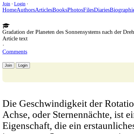
Join
·
Login
·
Home
Authors
Articles
Books
Photos
Files
Diaries
Biographi
Gradation der Planeten des Sonnensystems nach der Dre
Article text
·
Comments
Join
Login
Die Geschwindigkeit der Rotatio
Achse, oder Sternennächte, ist e
Eigenschaft, die ein erstaunlich