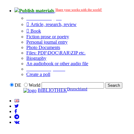
Share your works with the world!
Publish materials
Publication type?
Article, research, review
Book
Fiction prose or poetry
Personal journal entry
Photo Documents
Files: PDF\DOC\RAR\ZIP etc.
Biography
An audiobook or other audio file
Additional options:
Create a poll
DE
World
Deutschland
BIBLIOTHEK