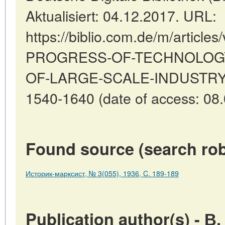
Aktualisiert: 04.12.2017. URL:
https://biblio.com.de/m/article
PROGRESS-OF-TECHNOLOG
OF-LARGE-SCALE-INDUSTRY-
1540-1640 (date of access: 08.
Found source (search rob
Историк-марксист, № 3(055), 1936, C. 189-189
Publication author(s) -