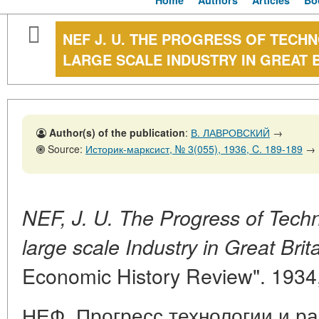
Home
Authors
Articles
Bo
NEF J. U. THE PROGRESS OF TEC
LARGE SCALE INDUSTRY IN GREAT BR
Author(s) of the publication
:
В. ЛАВРОВСКИЙ
→
Source:
Историк-марксист, № 3(055), 1936, C. 189-189
→
NEF, J. U. The Progress of Tech
large scale Industry in Great Brit
Economic History Review". 1934, 
НЕФ, Прогресс технологии и ра