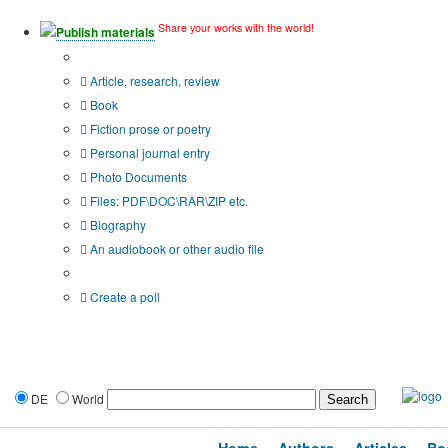
Share your works with the world!
Publish materials
Publication type?
Article, research, review
Book
Fiction prose or poetry
Personal journal entry
Photo Documents
Files: PDF\DOC\RAR\ZIP etc.
Biography
An audiobook or other audio file
Additional options:
Create a poll
DE
World