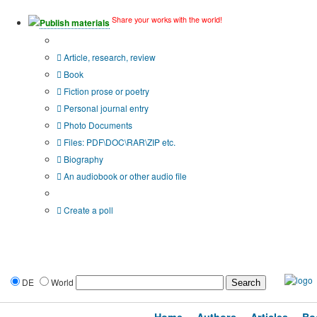
Share your works with the world!
Publish materials
Publication type?
Article, research, review
Book
Fiction prose or poetry
Personal journal entry
Photo Documents
Files: PDF\DOC\RAR\ZIP etc.
Biography
An audiobook or other audio file
Additional options:
Create a poll
DE
World