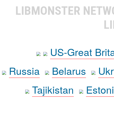
LIBMONSTER NET
L
US-Great Brit
Russia
Belarus
Ukr
Tajikistan
Eston