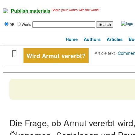
Share your works with the world!
Publish materials
DE
World
Home
Authors
Articles
Bo
Article text
·
Commen
Wird Armut vererbt?
Die Frage, ob Armut vererbt wird,
Ökonomen, Soziologen und Psyc