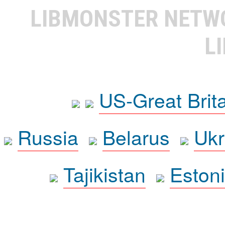
LIBMONSTER NET
L
US-Great Brit
Russia
Belarus
Ukr
Tajikistan
Eston