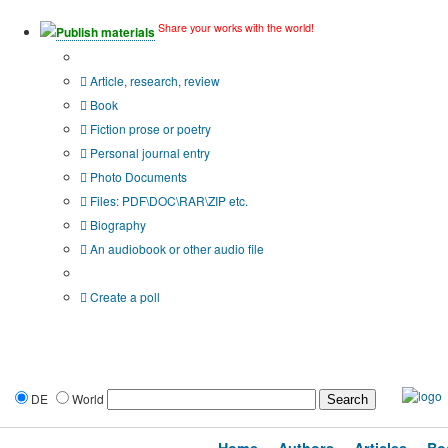
Share your works with the world!
Publish materials
Publication type?
Article, research, review
Book
Fiction prose or poetry
Personal journal entry
Photo Documents
Files: PDF\DOC\RAR\ZIP etc.
Biography
An audiobook or other audio file
Additional options:
Create a poll
DE
World