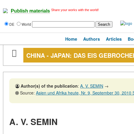
Share your works with the world!
Publish materials
DE
World
Home
Authors
Articles
Bo
CHINA - JAPAN: DAS EIS GEBROCHE
Author(s) of the publication
:
A. V. SEMIN
→
Source:
Asien und Afrika heute, Nr. 9, September 30, 2010 
A. V. SEMIN