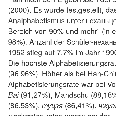
(2000). Es wurde festgestellt, da
Analphabetismus unter неханьцев
Bereich von 90% und mehr" (in ein
98%). Anzahl der Schüler-нехан
1952 stieg auf 7,7% im Jahr 19
Die höchste Alphabetisierungsrat
(96,96%). Höher als bei Han-Chi
Alphabetisierungsrate war bei V
(91,27%), Mandschu (88,18
Bai
(86,53%),
(86,41%),
туцзя
чжуа
niedrigsten raten waren bei der