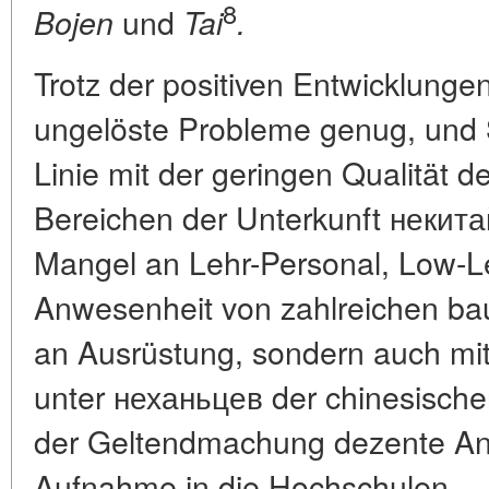
8
und
Bojen
Tai
.
Trotz der positiven Entwicklunge
ungelöste Probleme genug, und S
Linie mit der geringen Qualität d
Bereichen der Unterkunft некитай
Mangel an Lehr-Personal, Low-Le
Anwesenheit von zahlreichen bau
an Ausrüstung, sondern auch mit
unter неханьцев der chinesische
der Geltendmachung dezente An
Aufnahme in die Hochschulen.