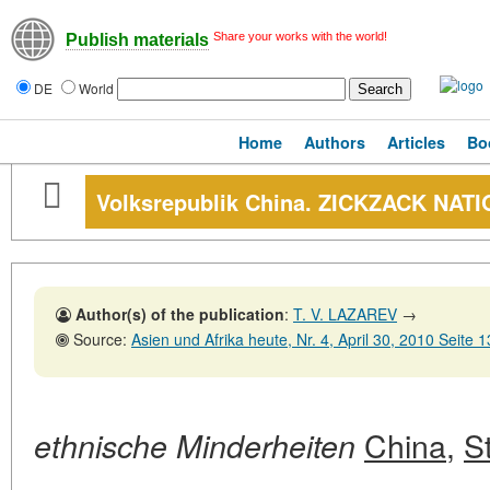
Share your works with the world!
Publish materials
DE
World
Home
Authors
Articles
Bo
Volksrepublik China. ZICKZACK NAT
Author(s) of the publication
:
T. V. LAZAREV
→
Source:
Asien und Afrika heute, Nr. 4, April 30, 2010 Seite 
China,
S
ethnische Minderheiten